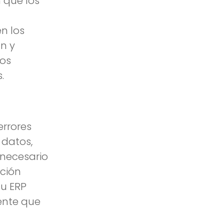
n que los
n los
n y
ios
.
errores
 datos,
 necesario
ación
u ERP
ente que