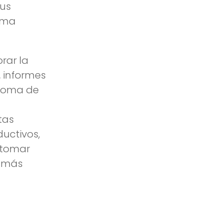
sus
tima
rar la
 informes
 toma de
tas
uctivos,
 tomar
a más