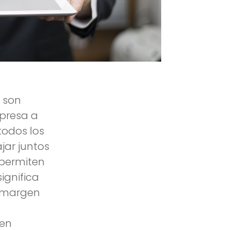
 son
mpresa a
todos los
ar juntos
 permiten
ignifica
 margen
den