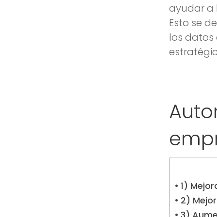
ayudar a 
Esto se d
los datos
estratégi
Auto
empr
1) Mejor
2) Mejor
3) Aume