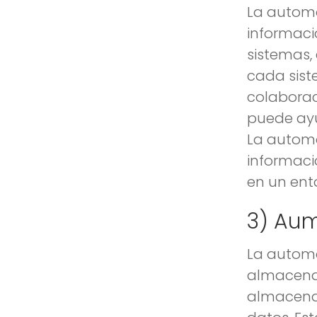
La automa
informaci
sistemas,
cada siste
colaborac
puede ayu
La automa
informaci
en un ent
3) Aum
La automa
almacenad
almacena