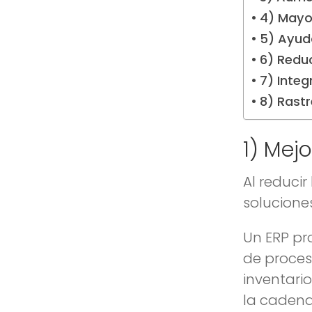
4) Mayor
5) Ayud
6) Redu
7) Integ
8) Rastr
1) Mej
Al reduci
solucione
Un ERP pr
de proces
inventario
la cadena