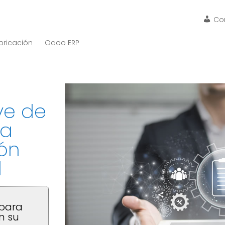
Co
bricación
Odoo ERP
ve de
la
ón
l
 para
n su