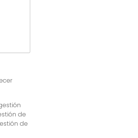
ecer
gestión
estión de
gestión de