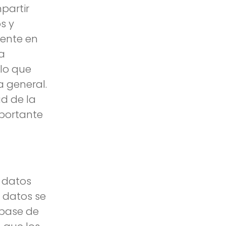
partir
s y
mente en
la
lo que
a general.
d de la
mportante
s datos
 datos se
base de