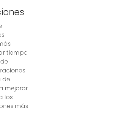
siones
e
os
 más
rar tiempo
ede
eraciones
a de
a mejorar
a los
siones más