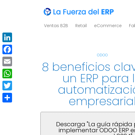
Ventas B2B
Retail
eCommerce
Fa
LinkedIn
ODOO
Facebook
8 beneficios cla
Email
un ERP para 
WhatsApp
automatizaci
Twitter
empresaria
Compartir
Descarga "La guía rápida
implementar ODOO ERP e