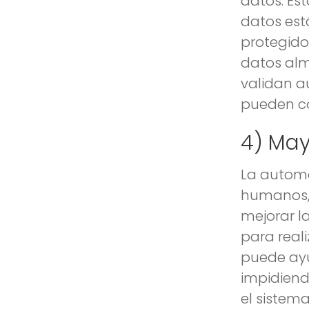
datos. Est
datos es
protegido
datos alm
validan a
pueden co
4) May
La automa
humanos, 
mejorar la
para real
puede ayu
impidiend
el sistema