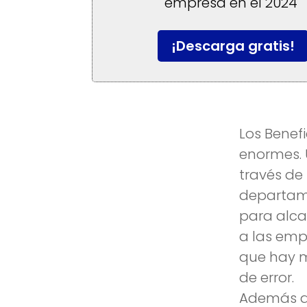
empresa en el 2024"
¡Descarga gratis!
Los Benef
enormes. 
través de 
departame
para alca
a las emp
que hay 
de error.
Además de