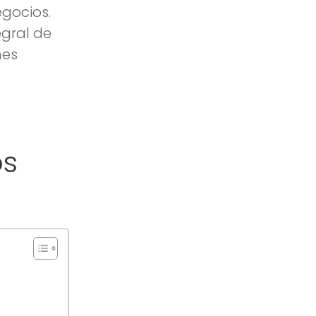
egocios.
egral de
nes
os